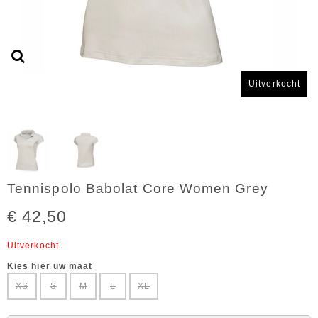
Uitverkocht
Tennispolo Babolat Core Women Grey
€ 42,50
Uitverkocht
Kies hier uw maat
XS
S
M
L
XL