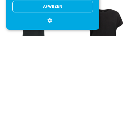
AFWIJZEN
Tanktop K-Swiss Women
T-Shirt Protest Women
Hypercourt Singlet 4 Black
PRTLouas True Black
+
+
€ 39,99
€ 23,95
€ 34,99
€ 29,95
Direct advies
Mail onze klantenservice
Klantenservice