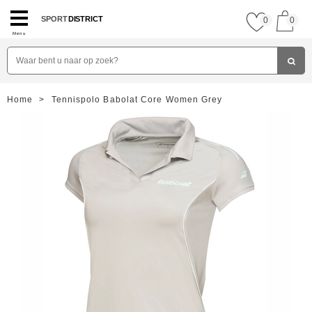
SPORT
DISTRICT
0
0
Menu
Home
>
Tennispolo Babolat Core Women Grey