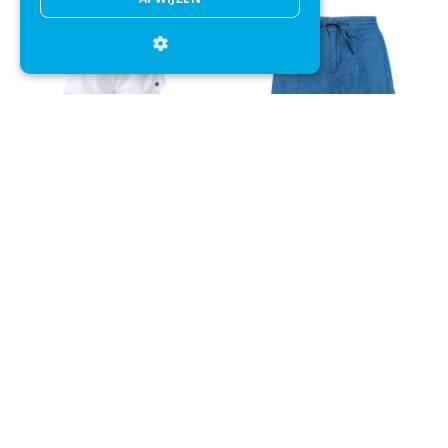
Tennisbroek Björn Borg Women
Korte Broek Protest Women
Ace 2 In 1 Brilliant White
PRTDays 26 Sky Denim
+
+
€ 49,95
€ 49,99
€ 41,95
Direct advies
Mail onze klantenservice
Klantenservice