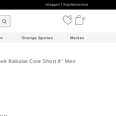
Inloggen
Klantenservice
0
0
en
Overige Sporten
Merken
oek Babolat Core Short 8'' Men