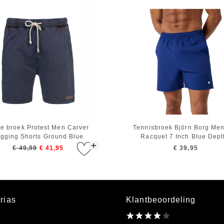
te broek Protest Men Carver
Tennisbroek Björn Borg Me
gging Shorts Ground Blue
Racquet 7 Inch Blue Dept
+
€ 49,99
€ 41,95
€ 39,95
rias
Klantbeoordeling