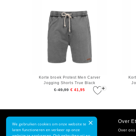
Korte broek Protest Men Carver
Kor
Jogging Shorts True Black
Jo
+
€ 49,99
€ 41,95
×
Klantenservice
Over Et
We gebruiken cookies om onze website te
laten functioneren en verkeer op onze
Contact
Over ons
website te analyseren. Ook gebruiken wij en