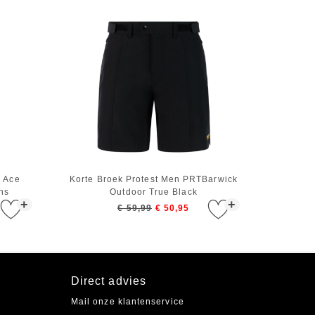
n Ace
Korte Broek Protest Men PRTBarwick
hs
Outdoor True Black
+
+
€ 59,99
€ 50,95
Direct advies
Mail onze klantenservice