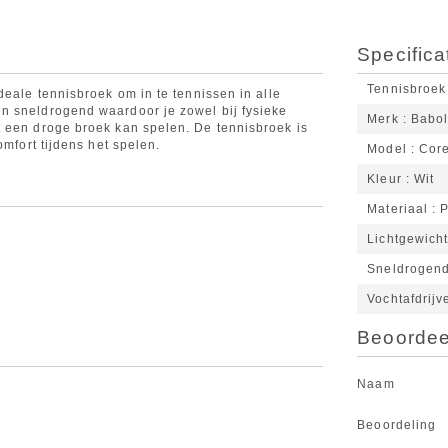
Specifica
Tennisbroek
deale tennisbroek om in te tennissen in alle
n sneldrogend waardoor je zowel bij fysieke
Merk
Babol
t een droge broek kan spelen. De tennisbroek is
omfort tijdens het spelen.
Model
Core
Kleur
Wit
Materiaal
P
Lichtgewich
Sneldrogen
Vochtafdrijv
Beoordeel
Naam
Beoordeling