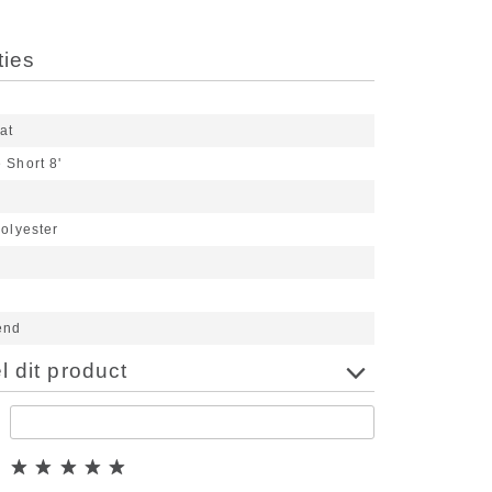
ties
at
 Short 8'
olyester
t
d
end
 dit product