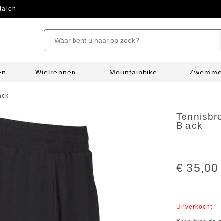
talen
en
Wielrennen
Mountainbike
Zwemm
ack
Tennisbr
Black
€ 35,00
Uitverkocht