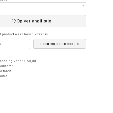
maat
Op verlanglijstje
it product weer beschikbaar is
Houd mij op de hoogte
zending vanaf € 50,00
ourneren
etalen
antie