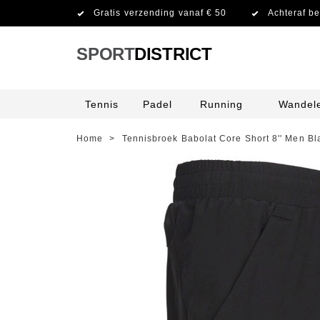
Gratis verzending vanaf € 50
Achteraf be
SPORT
DISTRICT
Tennis
Padel
Running
Wandel
Home
>
Tennisbroek Babolat Core Short 8'' Men Bl