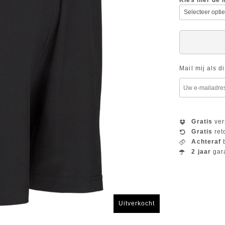
Kies hier de 
Mail mij als d
Gratis
ver
Gratis
ret
Achteraf
b
2 jaar
gar
Uitverkocht