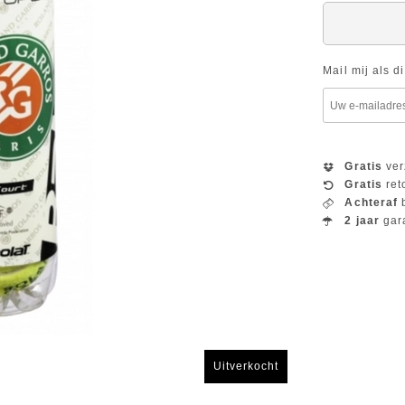
Mail mij als d
Gratis
ver
Gratis
ret
Achteraf
b
2 jaar
gar
Uitverkocht