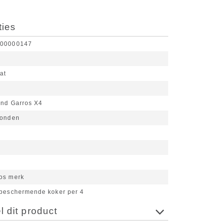
ties
000000147
at
nd Garros X4
ronden
os merk
 beschermende koker per 4
 dit product