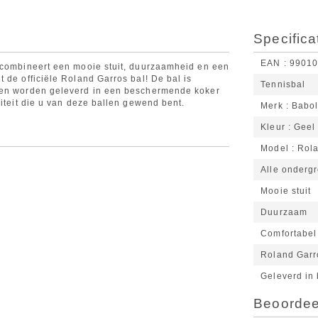
Specifica
EAN
9901
l combineert een mooie stuit, duurzaamheid en een
 de officiële Roland Garros bal! De bal is
Tennisbal
llen worden geleverd in een beschermende koker
liteit die u van deze ballen gewend bent.
Merk
Babol
Kleur
Geel
Model
Rola
Alle onderg
Mooie stuit
Duurzaam
Comfortabel
Roland Garr
Geleverd in
Beoordeel