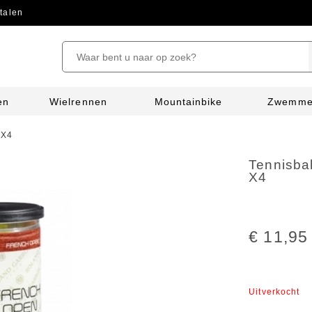
talen
en
Wielrennen
Mountainbike
Zwemm
 X4
Tennisbal
X4
€ 11,95
Uitverkocht