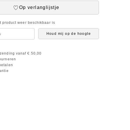
Op verlanglijstje
it product weer beschikbaar is
Houd mij op de hoogte
zending vanaf € 50,00
ourneren
etalen
antie