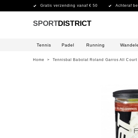
Gratis verzending vanaf € 50
Achteraf be
SPORT
DISTRICT
Tennis
Padel
Running
Wandel
Home
>
Tennisbal Babolat Roland Garros All Court