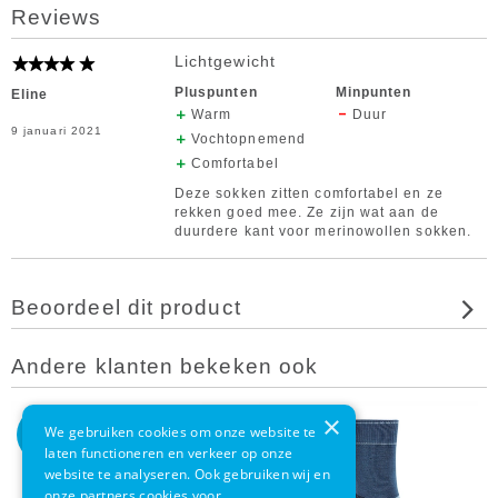
Reviews
Lichtgewicht
Pluspunten
Minpunten
Eline
Warm
Duur
9 januari 2021
Vochtopnemend
Comfortabel
Deze sokken zitten comfortabel en ze
rekken goed mee. Ze zijn wat aan de
duurdere kant voor merinowollen sokken.
Beoordeel dit product
Andere klanten bekeken ook
×
2
We gebruiken cookies om onze website te
stuks
laten functioneren en verkeer op onze
website te analyseren. Ook gebruiken wij en
onze partners cookies voor