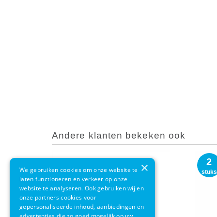
Andere klanten bekeken ook
2
×
We gebruiken cookies om onze website te
stuks
laten functioneren en verkeer op onze
website te analyseren. Ook gebruiken wij en
onze partners cookies voor
gepersonaliseerde inhoud, aanbiedingen en
advertenties die zo goed mogelijk op uw