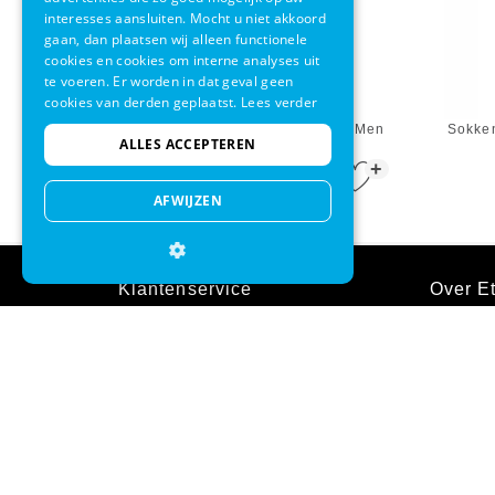
interesses aansluiten. Mocht u niet akkoord
gaan, dan plaatsen wij alleen functionele
cookies en cookies om interne analyses uit
te voeren. Er worden in dat geval geen
cookies van derden geplaatst.
Lees verder
Wandelsokken Falke TK 5 Short Men
Sokken
ALLES ACCEPTEREN
Asphalt Melange
+
€ 24,00
€ 18,95
AFWIJZEN
Klantenservice
Over Et
Contact
Over ons
Verzending & bezorgen
Onze we
Ruilen & retourneren
Onze win
Betaalmethodes
Cadeaub
Garantie
Zakelijk 
Inloggen
Vacature
Veelgestelde vragen
Sitemap