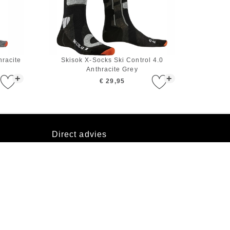
hracite
Skisok X-Socks Ski Control 4.0
Anthracite Grey
+
+
€ 29,95
Direct advies
Mail onze klantenservice
Socials