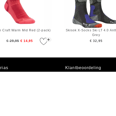
 Craft Warm Mid Red (2-pack)
Skisok X-Socks Ski LT 4.0 Ant
Grey
+
€ 29,95
€ 14,95
€ 32,95
rias
Klantbeoordeling
bshops
8 / 10 door 4457 klanten
kel
on
Openingstijden
bestellen
Ma t/m Vr 09:00 - 18:00
s