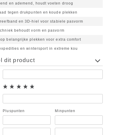
rend en ademend, houdt voeten droog
naad tegen drukpunten en koude plekken
wreefband en 3D-hiel voor stabiele pasvorm
echniek behoudt vorm en pasvorm
op belangrijke plekken voor extra comfort
expedities en wintersport in extreme kou
 dit product
Pluspunten
Minpunten