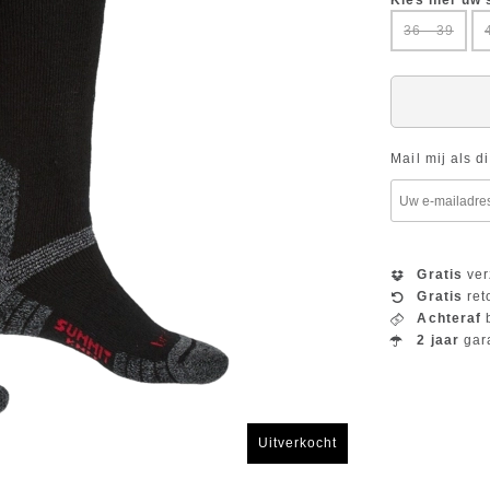
Kies hier uw
36 - 39
Mail mij als d
Gratis
ver
Gratis
ret
Achteraf
b
2 jaar
gar
Uitverkocht