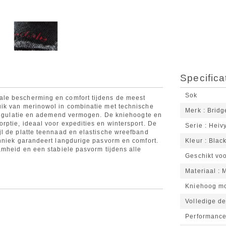
Specifica
Sok
le bescherming en comfort tijdens de meest
ik van merinowol in combinatie met technische
Merk
Bridg
tregulatie en ademend vermogen. De kniehoogte en
ptie, ideaal voor expedities en wintersport. De
Serie
Heiv
jl de platte teennaad en elastische wreefband
hniek garandeert langdurige pasvorm en comfort.
Kleur
Blac
amheid en een stabiele pasvorm tijdens alle
Geschikt vo
Materiaal
M
Kniehoog mo
Volledige d
Performance