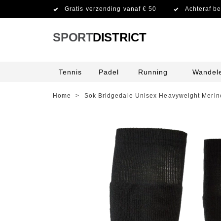
Gratis verzending vanaf € 50
Achteraf be
SPORT
DISTRICT
Tennis
Padel
Running
Wandel
Home
>
Sok Bridgedale Unisex Heavyweight Merin