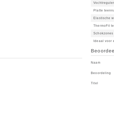
Vochtregule
Platte teen
Elastische 
ThermoFit t
Schokzones 
Ideaal voor 
Beoordeel
Naam
Beoordeling
Titel