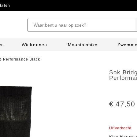
talen
en
Wielrennen
Mountainbike
Zwemm
o Performance Black
Sok Brid
Performa
€ 47,50
Uitverkocht