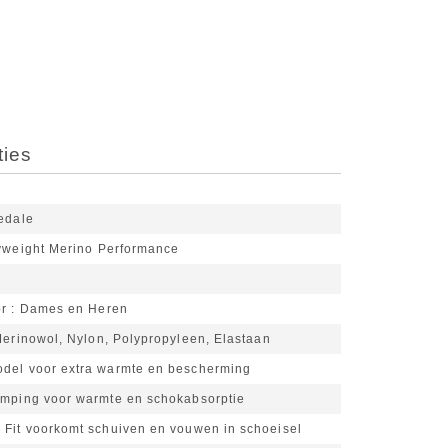
ties
edale
yweight Merino Performance
k
or
Dames en Heren
erinowol, Nylon, Polypropyleen, Elastaan
del voor extra warmte en bescherming
emping voor warmte en schokabsorptie
 Fit voorkomt schuiven en vouwen in schoeisel