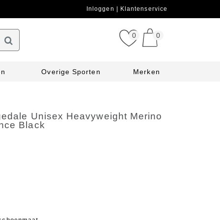
Inloggen
Klantenservice
0
0
en
Overige Sporten
Merken
gedale Unisex Heavyweight Merino
nce Black