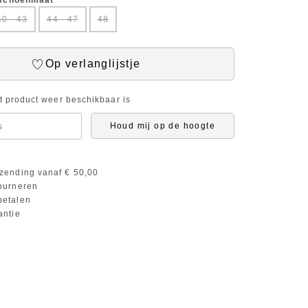
 schoenmaat
40 - 43
44 - 47
48
Op verlanglijstje
it product weer beschikbaar is
Houd mij op de hoogte
zending vanaf € 50,00
ourneren
etalen
antie