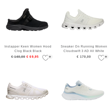
Instapper Keen Women Hood
Sneaker On Running Women
Clog Black Black
Cloudswift 3 AD All White
+
+
€ 140,00
€ 69,95
€ 170,00