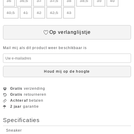
36
36,5
37
37,5
38
38,5
39
40
40,5
41
42
42,5
43
Op verlanglijstje
Mail mij als dit product weer beschikbaar is
Houd mij op de hoogte
Gratis
verzending
Gratis
retourneren
Achteraf
betalen
2 jaar
garantie
Specificaties
Sneaker