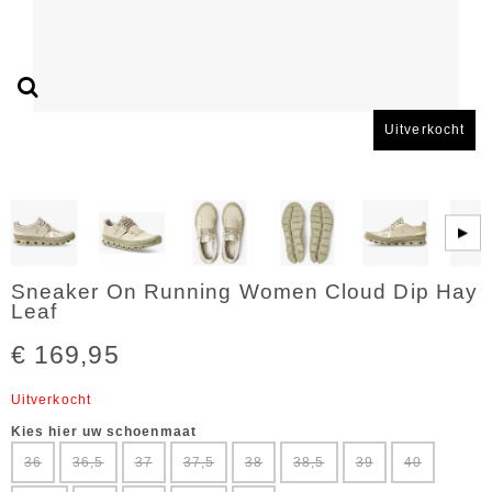
Uitverkocht
▶
Sneaker On Running Women Cloud Dip Hay
Leaf
€ 169,95
Uitverkocht
Kies hier uw schoenmaat
36
36,5
37
37,5
38
38,5
39
40