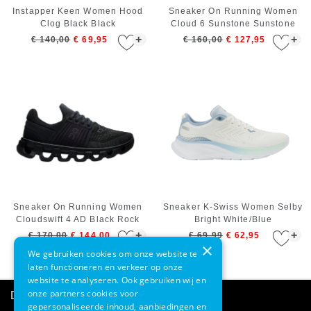
Instapper Keen Women Hood
Sneaker On Running Women
Clog Black Black
Cloud 6 Sunstone Sunstone
+
+
€ 140,00
€ 69,95
€ 160,00
€ 127,95
Sneaker On Running Women
Sneaker K-Swiss Women Selby
Cloudswift 4 AD Black Rock
Bright White/Blue
Blizzard/White
+
+
€ 170,00
€ 144,00
€ 69,99
€ 62,95
×
We gebruiken cookies om onze website te
laten functioneren en verkeer op onze
website te analyseren. Ook gebruiken wij en
onze partners cookies voor
Direct advies
gepersonaliseerde inhoud, aanbiedingen en