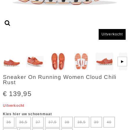
Uitverkocht
▶
Sneaker On Running Women Cloud Chili
Rust
€ 139,95
Uitverkocht
Kies hier uw schoenmaat
36
36,5
37
37,5
38
38,5
39
40