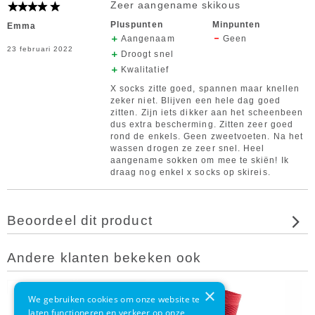
Zeer aangename skikous
Pluspunten
Minpunten
Emma
Aangenaam
Geen
23 februari 2022
Droogt snel
Kwalitatief
X socks zitte goed, spannen maar knellen
zeker niet. Blijven een hele dag goed
zitten. Zijn iets dikker aan het scheenbeen
dus extra bescherming. Zitten zeer goed
rond de enkels. Geen zweetvoeten. Na het
wassen drogen ze zeer snel. Heel
aangename sokken om mee te skiën! Ik
draag nog enkel x socks op skireis.
Beoordeel dit product
Andere klanten bekeken ook
×
2
We gebruiken cookies om onze website te
stuks
laten functioneren en verkeer op onze