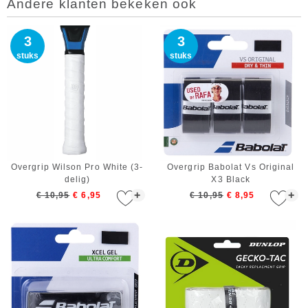
Andere klanten bekeken ook
3
3
stuks
stuks
Overgrip Wilson Pro White (3-
Overgrip Babolat Vs Original
delig)
X3 Black
+
+
€ 10,95
€ 6,95
€ 10,95
€ 8,95