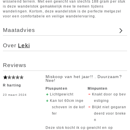
wisselend terrein. Met een gewicht van slechts 188 gram per stuk
is deze wandelstok gemakkelijk mee te nemen tijdens
wandelingen. Kortom, deze wandelstok is de perfecte metgezel
voor een comfortabele en veilige wandelervaring.
Maatadvies
Over
Leki
Reviews
Miskoop van het jaar!! . Duurzaam?
Nee!
R harting
Pluspunten
Minpunten
Lichtgewicht
Knakt door op bev
23 maart 2024
Kan tot 60cm inge
estiging
schoven in de kof
Blijkt niet gegaran
fer
deerd voor breke
n
Deze stok kocht ik op gewicht en op