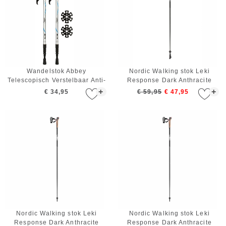
Wandelstok Abbey
Nordic Walking stok Leki
Telescopisch Verstelbaar Anti-
Response Dark Anthracite
shock Zilver Blauw Zwart
Black White 105 cm
+
+
€ 34,95
€ 59,95
€ 47,95
Nordic Walking stok Leki
Nordic Walking stok Leki
Response Dark Anthracite
Response Dark Anthracite