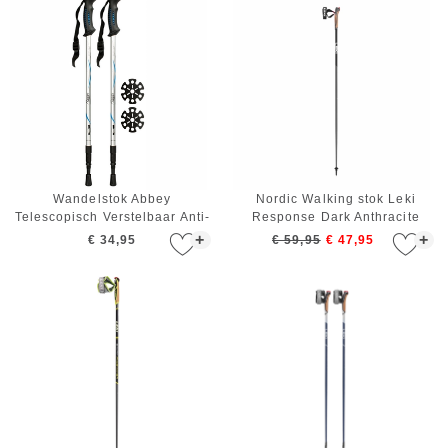
Wandelstok Abbey
Nordic Walking stok Leki
Telescopisch Verstelbaar Anti-
Response Dark Anthracite
shock Zilver Blauw Zwart
Black White 120 cm
+
+
€ 34,95
€ 59,95
€ 47,95