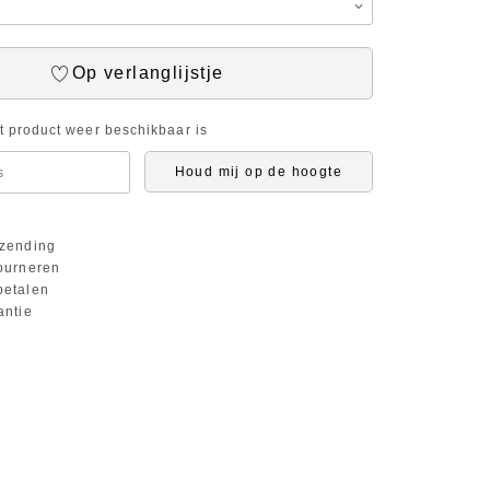
Op verlanglijstje
it product weer beschikbaar is
Houd mij op de hoogte
zending
ourneren
etalen
antie