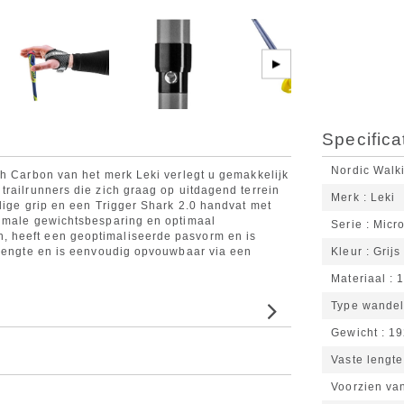
▶
Specifica
Nordic Walk
sh Carbon van het merk Leki verlegt u gemakkelijk
trailrunners die zich graag op uitdagend terrein
Merk
Leki
lige grip en een Trigger Shark 2.0 handvat met
ximale gewichtsbesparing en optimaal
Serie
Micr
 heeft een geoptimaliseerde pasvorm en is
 lengte en is eenvoudig opvouwbaar via een
Kleur
Grijs
Materiaal
Type wandel
Gewicht
19
Vaste lengte
Voorzien van