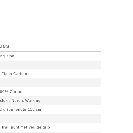
ties
ing stok
o Flash Carbon
100% Carbon
stok
Nordic Walking
2 g (bij lengte 115 cm)
 trail punt met veilige grip