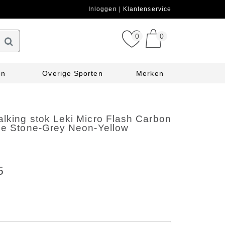
Inloggen
Klantenservice
0
0
en
Overige Sporten
Merken
lking stok Leki Micro Flash Carbon
lue Stone-Grey Neon-Yellow
5