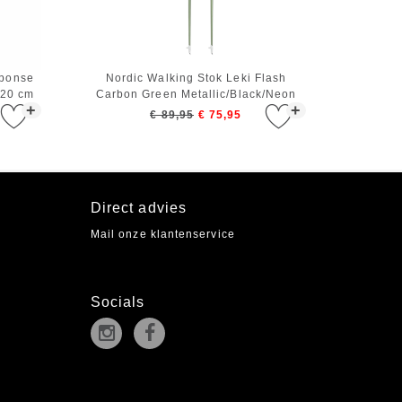
sponse
Nordic Walking Stok Leki Flash
120 cm
Carbon Green Metallic/Black/Neon
+
+
Yellow - 100 cm
€ 89,95
€ 75,95
Direct advies
Mail onze klantenservice
Socials