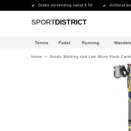
Gratis verzending vanaf € 50
Achteraf be
SPORT
DISTRICT
Tennis
Padel
Running
Wandel
Home
>
Nordic Walking stok Leki Micro Flash Car