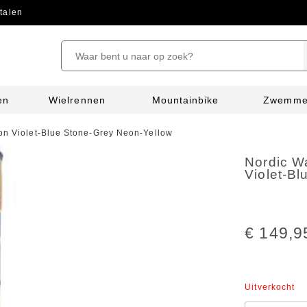
talen
en
Wielrennen
Mountainbike
Zwemm
bon Violet-Blue Stone-Grey Neon-Yellow
Nordic Wa
Violet-B
€ 149,9
Uitverkocht