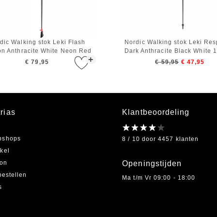
dic Walking stok Leki Flash
Nordic Walking stok Leki Re
n Anthracite White Neon Red
Dark Anthracite Black White 
+
100 cm
€ 79,95
€ 59,95
€ 47,95
rias
Klantbeoordeling
bshops
8 / 10 door 4457 klanten
kel
on
Openingstijden
bestellen
Ma t/m Vr 09:00 - 18:00
s