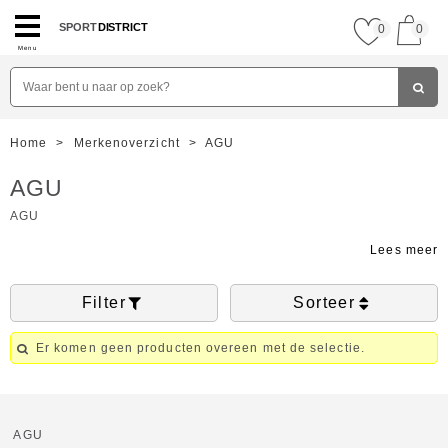
SPORT
DISTRICT
0
0
Menu
Home
>
Merkenoverzicht
>
AGU
AGU
AGU
Filter
Sorteer
Er komen geen producten overeen met de selectie.
AGU