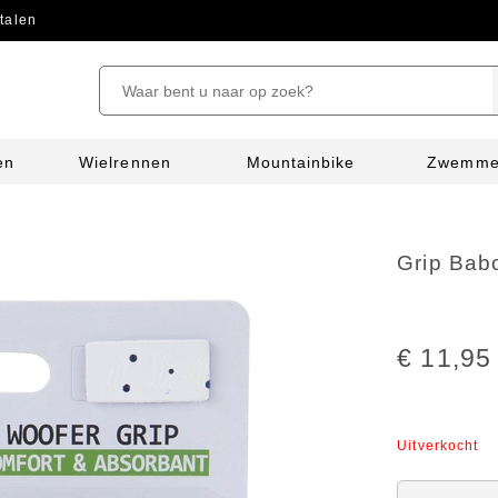
talen
en
Wielrennen
Mountainbike
Zwemm
Grip Babo
€ 11,95
Uitverkocht