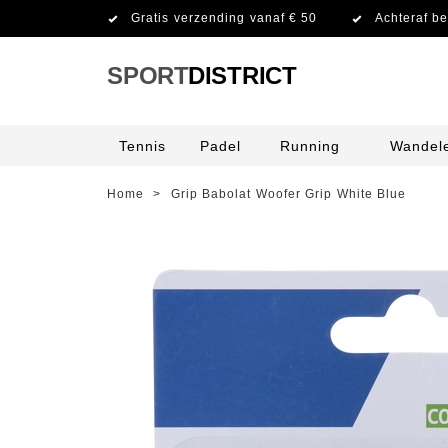
Gratis verzending vanaf € 50
Achteraf be
SPORT
DISTRICT
Tennis
Padel
Running
Wandel
Home
>
Grip Babolat Woofer Grip White Blue