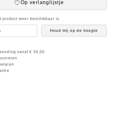
Op verlanglijstje
it product weer beschikbaar is
Houd mij op de hoogte
zending vanaf € 50,00
ourneren
etalen
antie