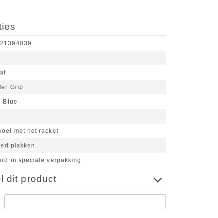
ties
921394039
at
er Grip
e Blue
n
oel met het racket
goed plakken
rd in speciale verpakking
 dit product