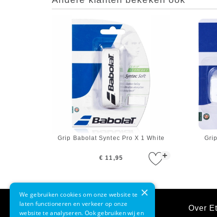
Grip Babolat Syntec Pro X 1 White
Gri
+
€ 11,95
×
We gebruiken cookies om onze website te
laten functioneren en verkeer op onze
Klantenservice
Over Et
website te analyseren. Ook gebruiken wij en