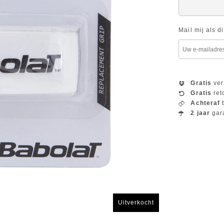
Mail mij als d
Gratis
ver
Gratis
ret
Achteraf
b
2 jaar
gar
Uitverkocht