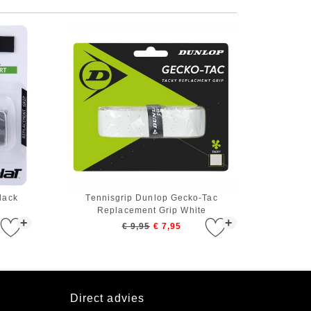
lack
Tennisgrip Dunlop Gecko-Tac
Replacement Grip White
+
+
€ 9,95
€ 7,95
Direct advies