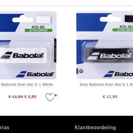
p Babolat Xcel Gel X 1 White
Grip Babolat Xcel Gel X 1 B
+
€ 11,95
€ 5,95
€ 11,95
rias
Klantbeoordeling