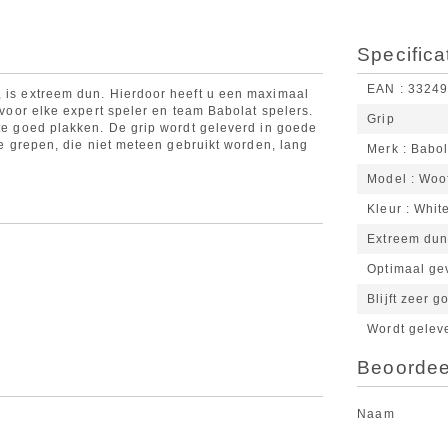
Specifica
EAN
3324
, is extreem dun. Hierdoor heeft u een maximaal
p voor elke expert speler en team Babolat spelers.
Grip
ate goed plakken. De grip wordt geleverd in goede
 de grepen, die niet meteen gebruikt worden, lang
Merk
Babol
Model
Woof
Kleur
Whit
Extreem du
Optimaal gev
Blijft zeer 
Wordt geleve
Beoordeel
Naam